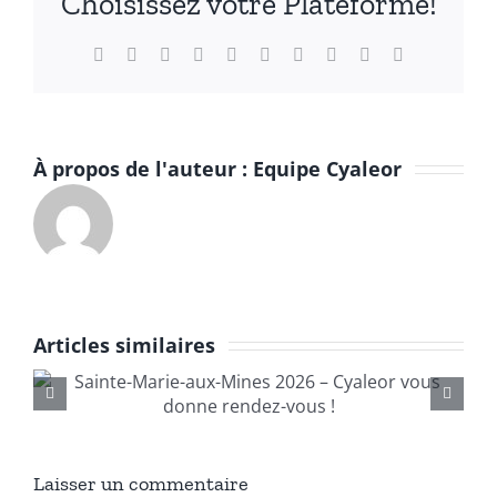
Choisissez votre Plateforme!
Français
Facebook
X
Reddit
LinkedIn
WhatsApp
Tumblr
Pinterest
Vk
Xing
Email
À propos de l'auteur :
Equipe Cyaleor
Articles similaires
—Bourse
InternationaleMinéraux,
Fossiles et Gemmes
Bruxelles 2025—
Laisser un commentaire