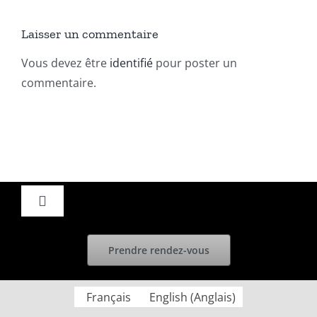
Fossiles et Gemmes
Bruxelles 2025—
Laisser un commentaire
Vous devez être
identifié
pour poster un
commentaire.
Toggle
Navigation
Accueil
Prendre rendez-vous
Actualités
Français
English
(
Anglais
)