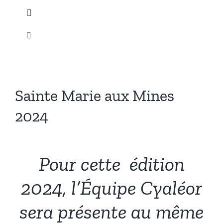
Passer
Toggle
au
Navigation
contenu
Toggle
Accueil
Navigation
Arrivages et Nouveautés
Nos Produits
Sainte Marie aux Mines
Foires et Salons
Notre Actualité
2024
Instagram
Voir
l'image
Pour cette édition
agrandie
Promotions
2024, l’Équipe Cyaléor
sera présente au même
Notre Société