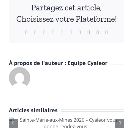
Partagez cet article,
Choisissez votre Plateforme!
Facebook
X
Reddit
LinkedIn
WhatsApp
Tumblr
Pinterest
Vk
Xing
Email
À propos de l'auteur :
Equipe Cyaleor
Articles similaires
—Bourse
InternationaleMinéraux,