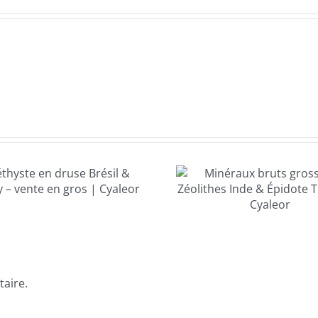
Minéra
Minéraux bruts
Madagas
grossiste –
gros
Zéolithes Inde &
Labrador
Épidote Turquie |
Pierres na
Cyaleor
| Cyal
aire.