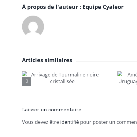
À propos de l'auteur :
Equipe Cyaleor
Articles similaires
Améthyste en
e
druse Brésil &
oire
Uruguay – vente
e
en gros | Cyaleor
Laisser un commentaire
Vous devez être
identifié
pour poster un comment