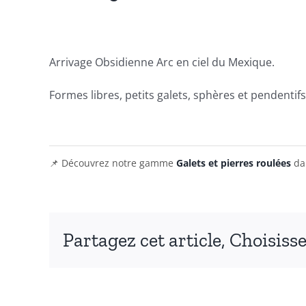
Voir
l'image
Arrivage Obsidienne Arc en ciel du Mexique.
agrandie
Formes libres, petits galets, sphères et pendentifs
📌 Découvrez notre gamme
Galets et pierres roulées
dan
Partagez cet article, Choisiss