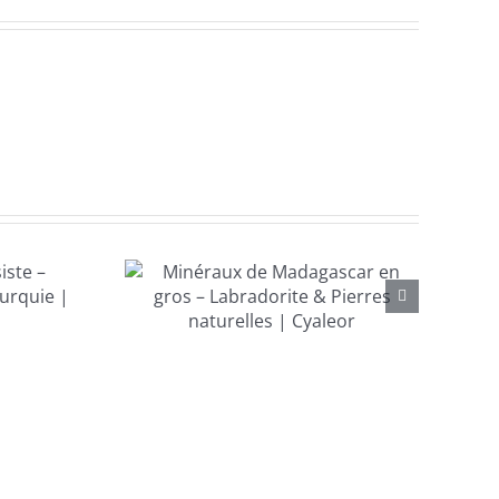
ux de
car en
 –
ite &
turelles
eor