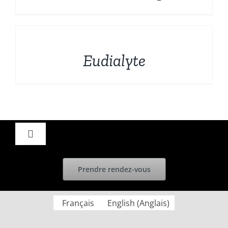
Bruts et Fossiles
Français
DÉTAILS
Mineraux de prestige
Eudialyte
Promotions
Toggle
Navigation
Accueil
Prendre rendez-vous
Actualités
Français
English
(
Anglais
)