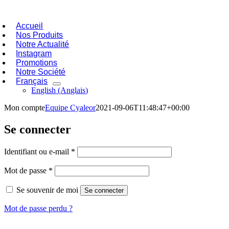
Passer
oggle
au
avigation
Accueil
contenu
Nos Produits
Notre Actualité
Instagram
Promotions
Notre Société
Français
English
(
Anglais
)
Mon compte
Equipe Cyaleor
2021-09-06T11:48:47+00:00
Se connecter
Obligatoire
Identifiant ou e-mail
*
Obligatoire
Mot de passe
*
Se souvenir de moi
Se connecter
Mot de passe perdu ?