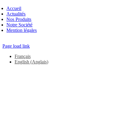
oggle
avigation
Accueil
Actualités
Nos Produits
Notre Société
Mention légales
Page load link
Français
English
(
Anglais
)
Aller
en
haut