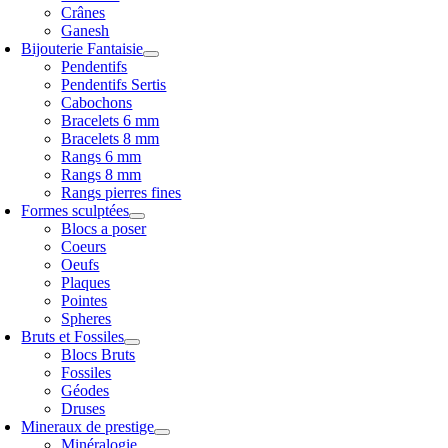
Crânes
Ganesh
Bijouterie Fantaisie
Pendentifs
Pendentifs Sertis
Cabochons
Bracelets 6 mm
Bracelets 8 mm
Rangs 6 mm
Rangs 8 mm
Rangs pierres fines
Formes sculptées
Blocs a poser
Coeurs
Oeufs
Plaques
Pointes
Spheres
Bruts et Fossiles
Blocs Bruts
Fossiles
Géodes
Druses
Mineraux de prestige
Minéralogie