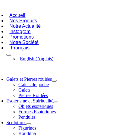
Passer
oggle
au
avigation
Accueil
contenu
Nos Produits
Notre Actualité
Instagram
Promotions
Notre Société
Français
English
(
Anglais
)
oggle
avigation
Galets et Pierres roulées
Galets de poche
Galets
Pierres Roulées
Esoterisme et Spiritualité
Objets esoteriques
Formes Esoteriques
Pendules
Sculptures
Figurines
Bouddha