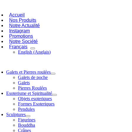
Passer
oggle
au
avigation
Accueil
contenu
Nos Produits
Notre Actualité
Instagram
Promotions
Notre Société
Français
English
(
Anglais
)
oggle
avigation
Galets et Pierres roulées
Galets de poche
Galets
Pierres Roulées
Esoterisme et Spiritualité
Objets esoteriques
Formes Esoteriques
Pendules
Sculptures
Figurines
Bouddha
Crânes