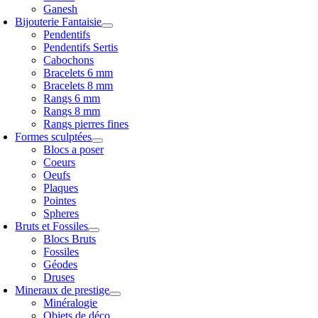
Ganesh
Bijouterie Fantaisie
Pendentifs
Pendentifs Sertis
Cabochons
Bracelets 6 mm
Bracelets 8 mm
Rangs 6 mm
Rangs 8 mm
Rangs pierres fines
Formes sculptées
Blocs a poser
Coeurs
Oeufs
Plaques
Pointes
Spheres
Bruts et Fossiles
Blocs Bruts
Fossiles
Géodes
Druses
Mineraux de prestige
Minéralogie
Objets de déco