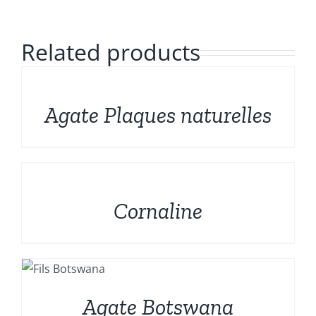
Formes sculptées
Français
Related products
Bruts et Fossiles
DÉTAILS
Mineraux de prestige
Agate Plaques naturelles
Promotions
DÉTAILS
Cornaline
Agate Botswana