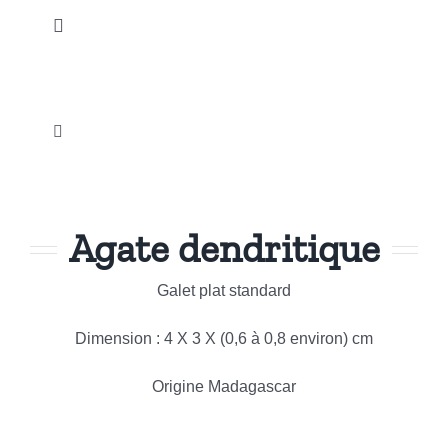
Passer
Toggle
au
Navigation
contenu
Accueil
Toggle
Nos Produits
Navigation
Galets et Pierres roulées
Notre Actualité
Agate dendritique
Esoterisme et Spiritualité
Instagram
Galet plat standard
Sculptures
Dimension : 4 X 3 X (0,6 à 0,8 environ) cm
Promotions
Bijouterie Fantaisie
Origine Madagascar
Notre Société