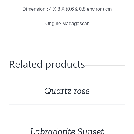
Formes sculptées
Dimension : 4 X 3 X (0,6 à 0,8 environ) cm
Français
Bruts et Fossiles
Origine Madagascar
Mineraux de prestige
Promotions
Related products
DÉTAILS
Quartz rose
DÉTAILS
Labradorite Sunset