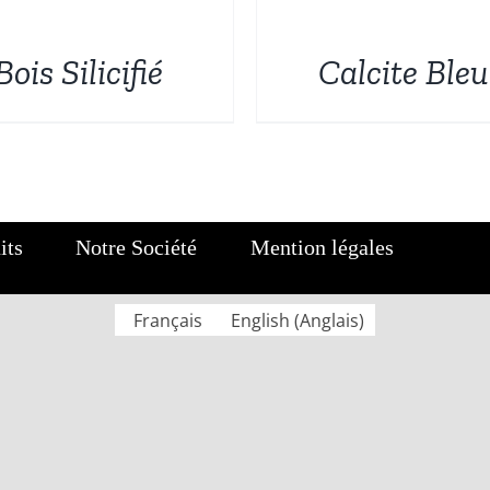
DÉTAILS
Bois Silicifié
Calcite Ble
its
Notre Société
Mention légales
Français
English
(
Anglais
)