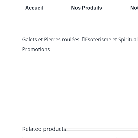
Passer
Accueil
Nos Produits
Not
au
contenu
Galets et Pierres roulées
Esoterisme et Spiritual
Promotions
Related products