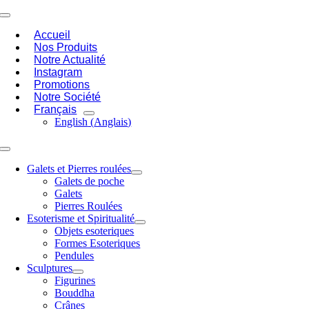
Passer
Toggle
au
Navigation
Accueil
contenu
Nos Produits
Notre Actualité
Instagram
Promotions
Notre Société
Français
English
(
Anglais
)
Toggle
Navigation
Galets et Pierres roulées
Galets de poche
Galets
Pierres Roulées
Esoterisme et Spiritualité
Objets esoteriques
Formes Esoteriques
Pendules
Sculptures
Figurines
Bouddha
Crânes