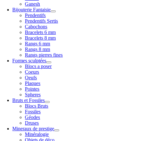
Ganesh
Bijouterie Fantaisie
Pendentifs
Pendentifs Sertis
Cabochons
Bracelets 6 mm
Bracelets 8 mm
Rangs 6 mm
Rangs 8 mm
Rangs pierres fines
Formes sculptées
Blocs a poser
Coeurs
Oeufs
Plaques
Pointes
Spheres
Bruts et Fossiles
Blocs Bruts
Fossiles
Géodes
Druses
Mineraux de prestige
Minéralogie
Objets de déco