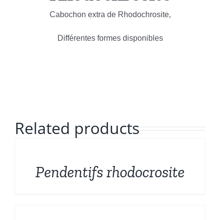
Formes sculptées
Cabochon extra de Rhodochrosite,
Français
Bruts et Fossiles
Différentes formes disponibles
Mineraux de prestige
Promotions
Related products
DÉTAILS
Pendentifs rhodocrosite
DÉTAILS