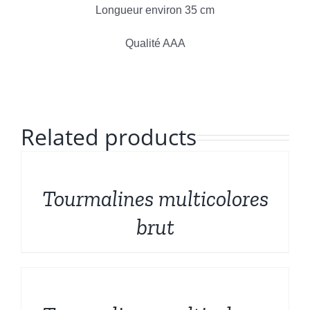
Formes sculptées
Longueur environ 35 cm
Français
Qualité AAA
Bruts et Fossiles
Mineraux de prestige
Related products
Promotions
DÉTAILS
Tourmalines multicolores
brut
DÉTAILS