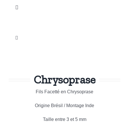
Passer
Toggle
au
Navigation
contenu
Accueil
Toggle
Nos Produits
Navigation
Galets et Pierres roulées
Notre Actualité
Esoterisme et Spiritualité
Chrysoprase
Instagram
Sculptures
Fils Facetté en Chrysoprase
Promotions
Origine Brésil / Montage Inde
Bijouterie Fantaisie
Notre Société
Taille entre 3 et 5 mm