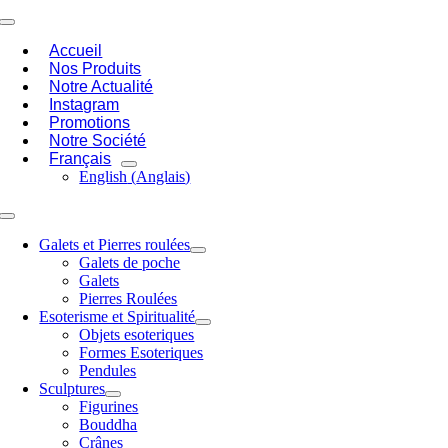
Passer
Toggle
au
Navigation
Accueil
contenu
Nos Produits
Notre Actualité
Instagram
Promotions
Notre Société
Français
English
(
Anglais
)
Toggle
Navigation
Galets et Pierres roulées
Galets de poche
Galets
Pierres Roulées
Esoterisme et Spiritualité
Objets esoteriques
Formes Esoteriques
Pendules
Sculptures
Figurines
Bouddha
Crânes