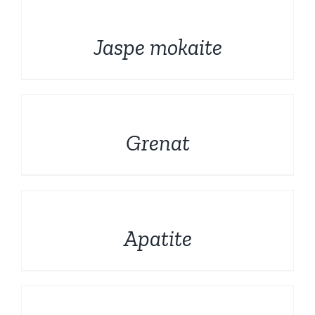
Formes sculptées
DÉTAILS
Français
Jaspe mokaite
Bruts et Fossiles
Mineraux de prestige
DÉTAILS
Grenat
Promotions
DÉTAILS
Apatite
DÉTAILS