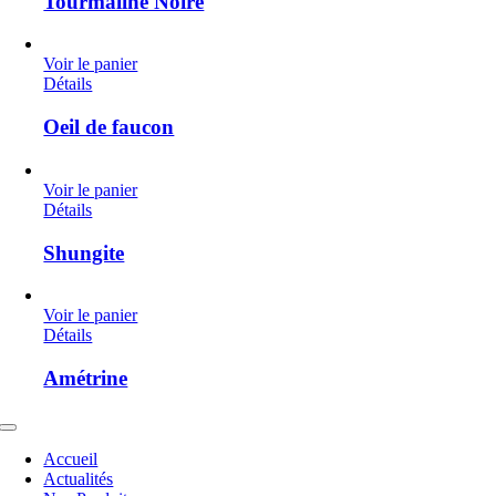
Tourmaline Noire
Voir le panier
Détails
Oeil de faucon
Voir le panier
Détails
Shungite
Voir le panier
Détails
Amétrine
Toggle
Navigation
Accueil
Actualités