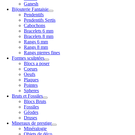
Ganesh
Bijouterie Fantaisie
Pendentifs
Pendentifs Sertis
Cabochons
Bracelets 6 mm
Bracelets 8 mm
Rangs 6 mm
Rangs 8 mm
Rangs pierres fines
Formes sculptées
Blocs a poser
Coeurs
Oeufs
Plaques
Pointes
Spheres
Bruts et Fossiles
Blocs Bruts
Fossiles
Géodes
Druses
Mineraux de prestige
Minéralogie
Objets de déco