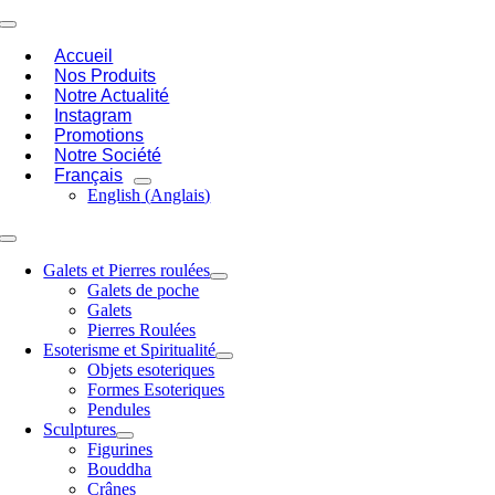
Passer
Toggle
au
Navigation
Accueil
contenu
Nos Produits
Notre Actualité
Instagram
Promotions
Notre Société
Français
English
(
Anglais
)
Toggle
Navigation
Galets et Pierres roulées
Galets de poche
Galets
Pierres Roulées
Esoterisme et Spiritualité
Objets esoteriques
Formes Esoteriques
Pendules
Sculptures
Figurines
Bouddha
Crânes