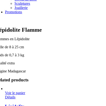
Sculptures
Joaillerie
Promotions
épidolite Flamme
ammes en Lépidolite
ille de 8 à 25 cm
ids de 0,7 à 3 kg
alité extra
igine Madagascar
lated products
Voir le panier
Détails