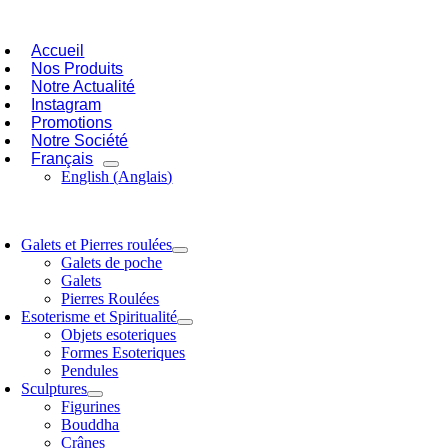
Passer
oggle
au
avigation
Accueil
contenu
Nos Produits
Notre Actualité
Instagram
Promotions
Notre Société
Français
English
(
Anglais
)
oggle
avigation
Galets et Pierres roulées
Galets de poche
Galets
Pierres Roulées
Esoterisme et Spiritualité
Objets esoteriques
Formes Esoteriques
Pendules
Sculptures
Figurines
Bouddha
Crânes