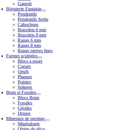
Ganesh
Bijouterie Fantaisie
Pendentifs
Pendentifs Sertis
Cabochons
Bracelets 6 mm
Bracelets 8 mm
Rangs 6 mm
Rangs 8 mm
Rangs pierres fines
Formes sculptées
Blocs a poser
Coeurs
Oeufs
Plaques
Pointes
Spheres
Bruts et Fossiles
Blocs Bruts
Fossiles
Géodes
Druses
Mineraux de prestige
Minéralogie
Objets de déco