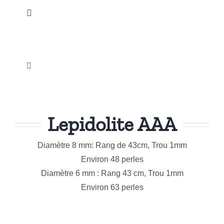
Passer
Toggle
au
Navigation
contenu
Accueil
Toggle
Nos Produits
Navigation
Galets et Pierres roulées
Notre Actualité
Lepidolite AAA
Esoterisme et Spiritualité
Instagram
Diamètre 8 mm: Rang de 43cm, Trou 1mm
Sculptures
Environ 48 perles
Diamètre 6 mm : Rang 43 cm, Trou 1mm
Promotions
Environ 63 perles
Bijouterie Fantaisie
Notre Société