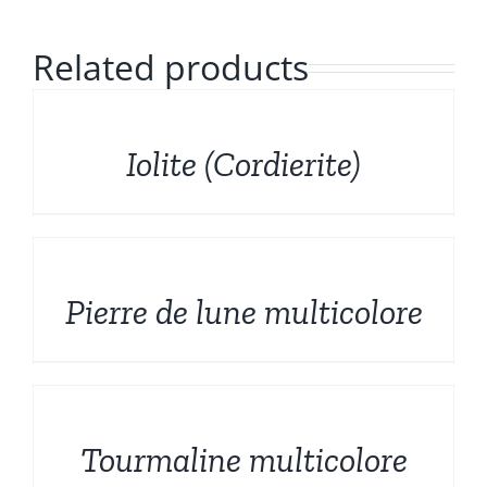
Formes sculptées
Français
Related products
Bruts et Fossiles
DÉTAILS
Mineraux de prestige
Iolite (Cordierite)
Promotions
DÉTAILS
Pierre de lune multicolore
DÉTAILS
Tourmaline multicolore