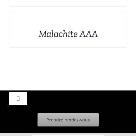
DÉTAILS
Malachite AAA
Toggle
Navigation
Accueil
Prendre rendez-vous
Actualités