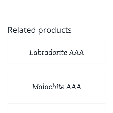
Formes sculptées
Français
Bruts et Fossiles
Related products
Mineraux de prestige
DÉTAILS
Promotions
Labradorite AAA
DÉTAILS
Malachite AAA
DÉTAILS