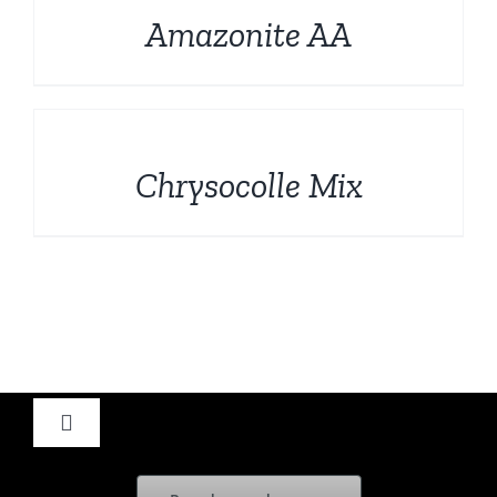
Amazonite AA
DÉTAILS
Chrysocolle Mix
Toggle
Navigation
Accueil