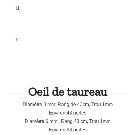
Passer
Toggle
au
Navigation
contenu
Accueil
Toggle
Nos Produits
Navigation
Galets et Pierres roulées
Notre Actualité
Esoterisme et Spiritualité
Instagram
Oeil de taureau
Sculptures
Diamètre 8 mm: Rang de 43cm, Trou 1mm
Promotions
Environ 48 perles
Bijouterie Fantaisie
Diamètre 6 mm : Rang 43 cm, Trou 1mm
Notre Société
Environ 63 perles