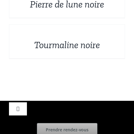
Pierre de lune noire
DÉTAILS
Tourmaline noire
Toggle
Navigation
Accueil
Prendre rendez-vous