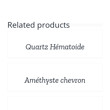
Formes sculptées
Français
Bruts et Fossiles
Related products
Mineraux de prestige
DÉTAILS
Quartz Hématoide
Promotions
DÉTAILS
Améthyste chevron
DÉTAILS