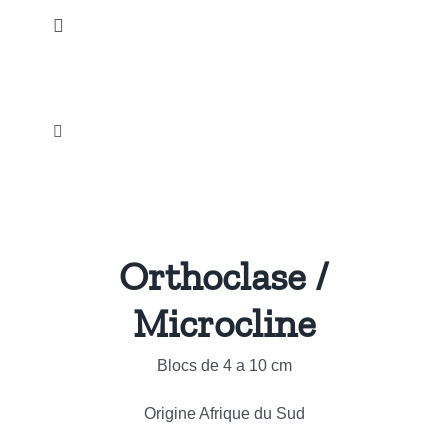
Passer
Toggle
au
Navigation
contenu
Accueil
Toggle
Nos Produits
Navigation
Galets et Pierres roulées
Notre Actualité
Esoterisme et Spiritualité
Orthoclase /
Instagram
Microcline
Sculptures
Promotions
Blocs de 4 a 10 cm
Bijouterie Fantaisie
Origine Afrique du Sud
Notre Société