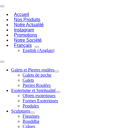
Passer
Toggle
au
Navigation
Accueil
contenu
Nos Produits
Notre Actualité
Instagram
Promotions
Notre Société
Français
English
(
Anglais
)
Toggle
Navigation
Galets et Pierres roulées
Galets de poche
Galets
Pierres Roulées
Esoterisme et Spiritualité
Objets esoteriques
Formes Esoteriques
Pendules
Sculptures
Figurines
Bouddha
Crânes