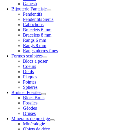
Ganesh
Bijouterie Fantaisie
Pendentifs
Pendentifs Sertis
Cabochons
Bracelets 6 mm
Bracelets 8 mm
Rangs 6 mm
Rangs 8 mm
Rangs pierres fines
Formes sculptées
Blocs a poser
Coeurs
Oeufs
Plaques
Pointes
Spheres
Bruts et Fossiles
Blocs Bruts
Fossiles
Géodes
Druses
Mineraux de prestige
Minéralogie
Objets de déco