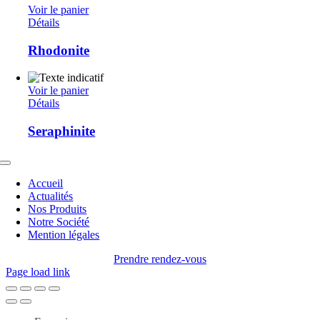
Voir le panier
Détails
Rhodonite
Voir le panier
Détails
Seraphinite
Toggle
Navigation
Accueil
Actualités
Nos Produits
Notre Société
Mention légales
Prendre rendez-vous
Page load link