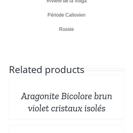
Formes sculptées
Rivière de la Volga
Français
Période Callovien
Bruts et Fossiles
Russie
Mineraux de prestige
Promotions
Related products
DÉTAILS
Aragonite Bicolore brun
violet cristaux isolés
DÉTAILS